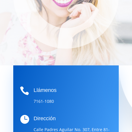

Llámenos
7161-1080

Dirección
Calle Padres Aguilar No. 307, Entre 81-