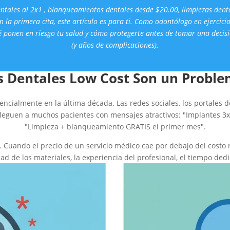
entales al 2x1 , blanqueamientos dentales desde $20.00, limpiezas denta
n la primera cita
, este artículo es para ti. Como odontólogo en ejercici
é ponen en riesgo tu salud y
cómo protegerte antes de tomar una decisi
(y años de
complicaciones).
as Dentales Low Cost Son un Probl
ncialmente en la última década. Las redes sociales, los portales de
lleguen a muchos pacientes con mensajes atractivos: "Implantes 3x
"Limpieza + blanqueamiento GRATIS el primer mes".
. Cuando el precio de un servicio médico cae por debajo del costo r
ad de los materiales, la experiencia del profesional, el tiempo dedi