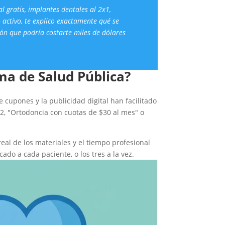
l gratis, implantes dentales al 2x1,
o
activo, te explico exactamente qué se
ón que podría costarte miles de dólares
ema de Salud
Pública?
 cupones y la publicidad digital han facilitado
2, "Ortodoncia con cuotas de $30 al mes" o
eal de los materiales y el tiempo profesional
cado a cada paciente, o los tres a la vez.