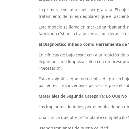
La primera consulta suele ser gratuita. El obj
tratamiento de miles de
dólares que el pacien
Este modelo se llama en marketing "bait and sw
fabricada ("si no lo tratas ahora, perderás el d
El Diagnóstico Inflado como Herramienta de
En clínicas de bajo coste con alta rotación de
llegan por una limpieza salen con un presupue
"necesario".
Esto no significa que toda clínica de precio
pacientes crea incentivos perversos para el so
Materiales de Segunda Categoría: Lo Que No 
Los implantes dentales, por ejemplo, tienen u
Una clínica que ofrece "implante completo (2
usando implantes de buena calidad.