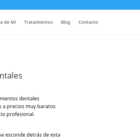
a de Mi
Tratamientos
Blog
Contacto
ntales
mientos dentales
os a precios muy baratos
io profesional.
se esconde detrás de esta