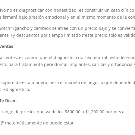
etivo no es diagnosticar con honestidad: es construir un caso clíni
te firmará bajo presión emocional y en el mismo momento de la con
itch" (gancho y cambio): se atrae con un precio bajo y se convier
iente") y descuentos por tiempo limitado ("este precio solo es válido
 Ventas
 pacientes, es común que el diagnóstico no sea neutral: está diseñ
sto para tratamiento periodontal, implantes, carillas y ortodonci
 bajo opere de esta manera, pero el modelo de negocio que depende
brediagnóstico.
Te Dicen
n rango de precios que va de los $800.00 a $1,200.00 por pieza
x1)" matemáticamente no puede estar