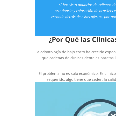
Si has visto anuncios de rellenos d
ortodoncia y colocación de brackets e
esconde detrás de estas ofertas, por qu
¿Por Qué las Clínic
La odontología de bajo costo ha crecido expone
que cadenas de clínicas dentales baratas 
El problema no es solo económico. Es clínico
requerido, algo tiene que ceder: la calid