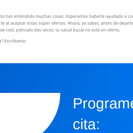
sto has entendido muchas cosas. Esperamos haberte ayudado a com
 al aceptar estas súper ofertas. Ahora, ya sabes, antes de dejarte
ow cost, piénsalo dos veces, tu salud bucal no está en oferta.
a? Escríbanos
Program
cita: